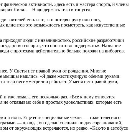
физической активности. Здесь есть и мастера спорта, и члены
говорит Лиля. — Надо держать тело в тонусе».
и зрителей есть и те, кто потерял руку или ногу,
ных клиентов это возможность посмотреть, как искусственные
а приходят люди с инвалидностью, российские разработчики
осударство говорит, что оно готово поддержать». Название
юди с протезами действительно больше похожи на киборгов.
льнее. У Светы нет правой руки от рождения. Многие
жные мышцы нашлись. «Я даже жестикулирую обеими руками:
сти тело несимметрично работает. У меня нет правой руки,
 и уже ломала его несколько раз. «Все к нему относятся
 я не отказываю себе в простых удовольствиях, которые есть
уки и ноги. Еще есть специальные чехлы — тоже телесного
 стразами — правда, он сделан специально для соревнований,
вом от окружающих встречаются, но редко. «Как-то в автобусе