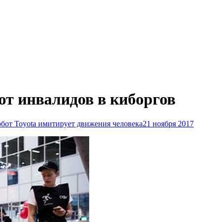
т инвалидов в киборгов
бот Toyota имитирует движения человека
21 ноября 2017