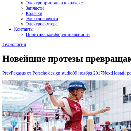
Электроприставка к коляске
Запчасти
Коляски
Электроколяски
Электроскутера
Контакты
Политика конфиденциальности
Технологии
Новейшие протезы превращаю
Prev
Pegasus от Porsche design studio
09 ноября 2017
Next
Новый ро