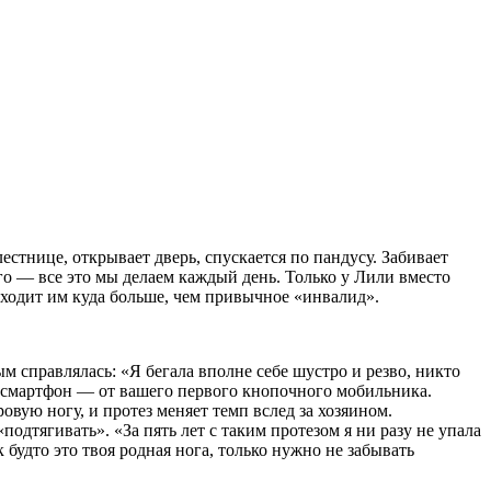
лестнице, открывает дверь, спускается по пандусу. Забивает
го — все это мы делаем каждый день. Только у Лили вместо
ходит им куда больше, чем привычное «инвалид».
м справлялась: «Я бегала вполне себе шустро и резво, никто
й смартфон — от вашего первого кнопочного мобильника.
овую ногу, и протез меняет темп вслед за хозяином.
дтягивать». «За пять лет с таким протезом я ни разу не упала
будто это твоя родная нога, только нужно не забывать