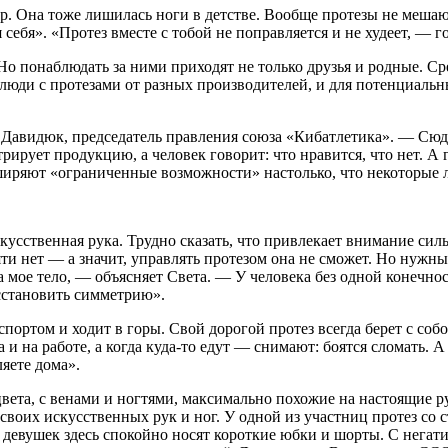
Она тоже лишилась ноги в детстве. Вообще протезы не мешают 
я себя». «Протез вместе с тобой не поправляется и не худеет, — 
о понаблюдать за ними приходят не только друзья и родные. Сред
 люди с протезами от разных производителей, и для потенциаль
 Давидюк, председатель правления союза «Кибатлетика». — Сюд
рует продукцию, а человек говорит: что нравится, что нет. А г
иряют «ограниченные возможности» настолько, что некоторые л
скусственная рука. Трудно сказать, что привлекает внимание си
яти нет — а значит, управлять протезом она не сможет. Но ну
на мое тело, — объясняет Света. — У человека без одной конечно
осстановить симметрию».
портом и ходит в горы. Свой дорогой протез всегда берет с собой
и на работе, а когда куда-то едут — снимают: боятся сломать. А
ляете дома».
вета, с венами и ногтями, максимально похожие на настоящие р
я своих искусственных рук и ног. У одной из участниц протез со
 девушек здесь спокойно носят короткие юбки и шорты. С негати