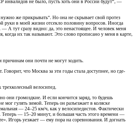
Р инвалидов не было, пусть хоть они в России будут“, —
, нужно же прикрывать“. Но она не скрывает свой протез
ной руки в моей жизни отсекло половину вопросов. Иногда
 — А тут сразу видно: да, это ненастоящее. И человек меня
, когда их так называют. Это слово прописано у меня в карте,
ым причинам они почти не могут ходить.
 Говорит, что Москва за эти годы стала доступнее, но где-
к трехколесный велосипед.
но они громоздкие. И если кончится заряд, то будешь
не мог гулять зимой. Теперь он разъезжает в коляске
имальная — 24–25 км/ч, как у велосипедистов. Фактически
. Теперь — 15–20 минут, и большая часть этого времени —
е». Игорь уезжает — ему пора на соревнования. И догнать