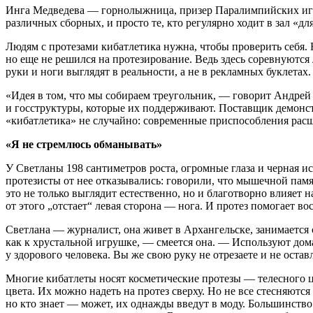
Инга Медведева — горнолыжница, призер Паралимпийских игр. 
различных сборных, и просто те, кто регулярно ходит в зал «дл
Людям с протезами кибатлетика нужна, чтобы проверить себя. Н
но еще не решился на протезирование. Ведь здесь соревнуются
руки и ноги выглядят в реальности, а не в рекламных буклетах.
«Идея в том, что мы собираем треугольник, — говорит Андрей
и госструктуры, которые их поддерживают. Поставщик демонстри
«кибатлетика» не случайно: современные приспособления расш
«Я не стремлюсь обманывать»
У Светланы 198 сантиметров роста, огромные глаза и черная и
протезисты от нее отказывались: говорили, что мышечной пам
это не только выглядит естественно, но и благотворно влияет 
от этого „отстает“ левая сторона — нога. И протез помогает в
Светлана — журналист, она живет в Архангельске, занимается с
как к хрустальной игрушке, — смеется она. — Используют дома 
у здорового человека. Вы же свою руку не отрезаете и не остав
Многие кибатлеты носят косметические протезы — телесного ц
цвета. Их можно надеть на протез сверху. Но не все стесняютс
но кто знает — может, их однажды введут в моду. Большинство