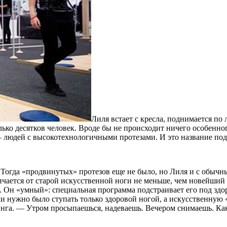
Лиля встает с кресла, поднимается по 
ько десятков человек. Вроде бы не происходит ничего особенно
 людей с высокотехнологичными протезами. И это название под
. Тогда «продвинутых» протезов еще не было, но Лиля и с обычны
ичается от старой искусственной ноги не меньше, чем новейши
. Он «умный»: специальная программа подстраивает его под здор
нужно было ступать только здоровой ногой, а искусственную «по
Инга. — Утром просыпаешься, надеваешь. Вечером снимаешь. Как 