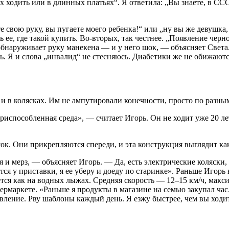
 ходить или в длинных платьях“. Я ответила: „Вы знаете, в ССС
е свою руку, вы пугаете моего ребенка!“ или „ну вы же девушка
 ее, где такой купить. Во-вторых, так честнее. „Появление чер
 обнаруживает руку манекена — и у него шок, — объясняет Света.
ь. Я и слова „инвалид“ не стесняюсь. Диабетики же не обижаются
о и в колясках. Им не ампутировали конечности, просто по разн
риспособленная среда», — считает Игорь. Он не ходит уже 20 лет.
ок. Они прикрепляются спереди, и эта конструкция выглядит ка
 и мерз, — объясняет Игорь. — Да, есть электрические коляски, 
тся у приставки, я ее уберу и доеду по старинке». Раньше Игорь 
ется как на водных лыжах. Средняя скорость — 12–15 км/ч, макс
ермаркете. «Раньше я продукты в магазине на семью закупал час
вление. Рву шаблоны каждый день. Я езжу быстрее, чем вы ходит