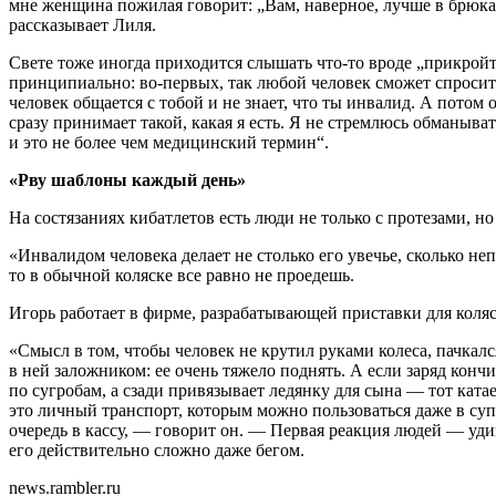
мне женщина пожилая говорит: „Вам, наверное, лучше в брюках
рассказывает Лиля.
Свете тоже иногда приходится слышать что-то вроде „прикройт
принципиально: во-первых, так любой человек сможет спросить
человек общается с тобой и не знает, что ты инвалид. А потом
сразу принимает такой, какая я есть. Я не стремлюсь обманыват
и это не более чем медицинский термин“.
«Рву шаблоны каждый день»
На состязаниях кибатлетов есть люди не только с протезами, н
«Инвалидом человека делает не столько его увечье, сколько неп
то в обычной коляске все равно не проедешь.
Игорь работает в фирме, разрабатывающей приставки для коляс
«Смысл в том, чтобы человек не крутил руками колеса, пачкался
в ней заложником: ее очень тяжело поднять. А если заряд кончи
по сугробам, а сзади привязывает ледянку для сына — тот ката
это личный транспорт, которым можно пользоваться даже в суп
очередь в кассу, — говорит он. — Первая реакция людей — уди
его действительно сложно даже бегом.
news.rambler.ru