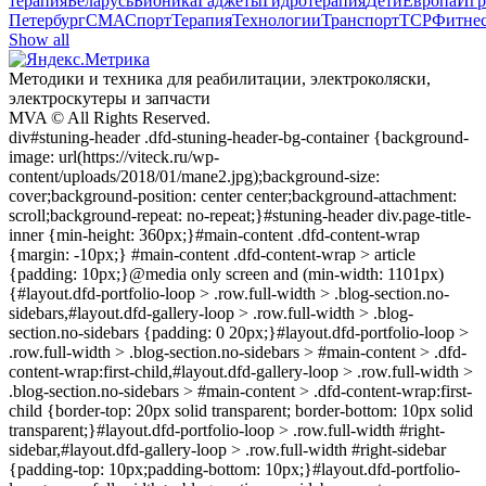
терапия
Беларусь
Бионика
Гаджеты
Гидротерапия
Дети
Европа
Игр
Петербург
СМА
Спорт
Терапия
Технологии
Транспорт
ТСР
Фитне
Show all
Методики и техника для реабилитации, электроколяски,
электроскyтеры и запчасти
MVA © All Rights Reserved.
div#stuning-header .dfd-stuning-header-bg-container {background-
image: url(https://viteck.ru/wp-
content/uploads/2018/01/mane2.jpg);background-size:
cover;background-position: center center;background-attachment:
scroll;background-repeat: no-repeat;}#stuning-header div.page-title-
inner {min-height: 360px;}#main-content .dfd-content-wrap
{margin: -10px;} #main-content .dfd-content-wrap > article
{padding: 10px;}@media only screen and (min-width: 1101px)
{#layout.dfd-portfolio-loop > .row.full-width > .blog-section.no-
sidebars,#layout.dfd-gallery-loop > .row.full-width > .blog-
section.no-sidebars {padding: 0 20px;}#layout.dfd-portfolio-loop >
.row.full-width > .blog-section.no-sidebars > #main-content > .dfd-
content-wrap:first-child,#layout.dfd-gallery-loop > .row.full-width >
.blog-section.no-sidebars > #main-content > .dfd-content-wrap:first-
child {border-top: 20px solid transparent; border-bottom: 10px solid
transparent;}#layout.dfd-portfolio-loop > .row.full-width #right-
sidebar,#layout.dfd-gallery-loop > .row.full-width #right-sidebar
{padding-top: 10px;padding-bottom: 10px;}#layout.dfd-portfolio-