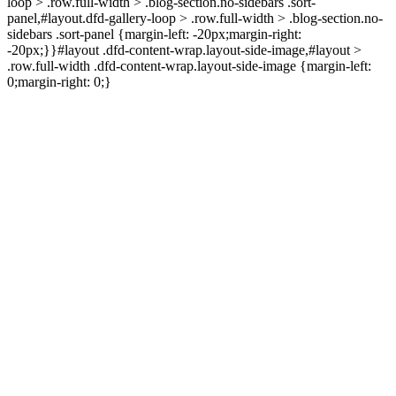
loop > .row.full-width > .blog-section.no-sidebars .sort-
panel,#layout.dfd-gallery-loop > .row.full-width > .blog-section.no-
sidebars .sort-panel {margin-left: -20px;margin-right:
-20px;}}#layout .dfd-content-wrap.layout-side-image,#layout >
.row.full-width .dfd-content-wrap.layout-side-image {margin-left:
0;margin-right: 0;}