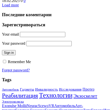
18.02.2025
0
0
Load more
Последние коментарии
Зарегистривораться
Your email
Your password
Sign in
Remember Me
Forgot password?
Tags
Протез
Гаджеты
Инвалидность
Исследования
Автомобиль
Технологии
Реабилитация
Экзоскелет
Электроколяска
Exopulse Mollii
Neurac
Scewo
VR
Автомобиль
Арт-