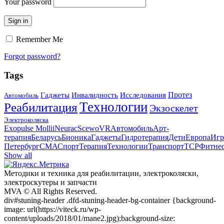
Your password
Sign in
Remember Me
Forgot password?
Tags
Протез
Гаджеты
Инвалидность
Исследования
Автомобиль
Технологии
Реабилитация
Экзоскелет
Электроколяска
Exopulse Mollii
Neurac
Scewo
VR
Автомобиль
Арт-
терапия
Беларусь
Бионика
Гаджеты
Гидротерапия
Дети
Европа
Игр
Петербург
СМА
Спорт
Терапия
Технологии
Транспорт
ТСР
Фитне
Show all
Методики и техника для реабилитации, электроколяски,
электроскyтеры и запчасти
MVA © All Rights Reserved.
div#stuning-header .dfd-stuning-header-bg-container {background-
image: url(https://viteck.ru/wp-
content/uploads/2018/01/mane2.jpg);background-size: