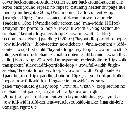
cover;background-position: center center;background-attachment:
scroll;background-repeat: no-repeat;}#stuning-header div.page-title-
inner {min-height: 360px;}#main-content .dfd-content-wrap
{margin: -10px;} #main-content .dfd-content-wrap > article
{padding: 10px;}@media only screen and (min-width: 1101px)
{#layout.dfd-portfolio-loop > .row.full-width > .blog-section.no-
sidebars,#layout.dfd-gallery-loop > .row.full-width > .blog-
section.no-sidebars {padding: 0 20px;}#layout.dfd-portfolio-loop >
.row.full-width > .blog-section.no-sidebars > #main-content > .dfd-
content-wrap:first-child,#layout.dfd-gallery-loop > .row.full-width >
.blog-section.no-sidebars > #main-content > .dfd-content-wrap:first-
child {border-top: 20px solid transparent; border-bottom: 10px solid
transparent;}#layout.dfd-portfolio-loop > .row.full-width #right-
sidebar,#layout.dfd-gallery-loop > .row.full-width #right-sidebar
{padding-top: 10px;padding-bottom: 10px;}#layout.dfd-portfolio-
loop > .row.full-width > .blog-section.no-sidebars .sort-
panel,#layout.dfd-gallery-loop > .row.full-width > .blog-section.no-
sidebars .sort-panel {margin-left: -20px;margin-right:
-20px;}}#layout .dfd-content-wrap.layout-side-image,#layout >
.row.full-width .dfd-content-wrap.layout-side-image {margin-left:
0;margin-right: 0;}