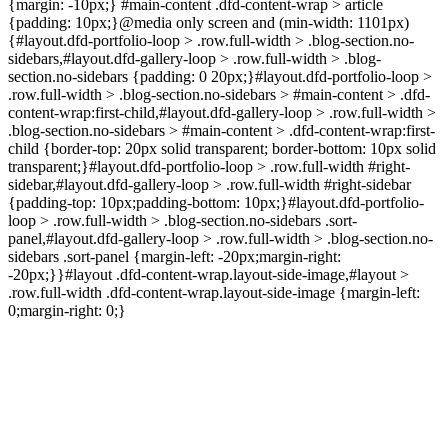
{margin: -10px;} #main-content .dfd-content-wrap > article
{padding: 10px;}@media only screen and (min-width: 1101px)
{#layout.dfd-portfolio-loop > .row.full-width > .blog-section.no-
sidebars,#layout.dfd-gallery-loop > .row.full-width > .blog-
section.no-sidebars {padding: 0 20px;}#layout.dfd-portfolio-loop >
.row.full-width > .blog-section.no-sidebars > #main-content > .dfd-
content-wrap:first-child,#layout.dfd-gallery-loop > .row.full-width >
.blog-section.no-sidebars > #main-content > .dfd-content-wrap:first-
child {border-top: 20px solid transparent; border-bottom: 10px solid
transparent;}#layout.dfd-portfolio-loop > .row.full-width #right-
sidebar,#layout.dfd-gallery-loop > .row.full-width #right-sidebar
{padding-top: 10px;padding-bottom: 10px;}#layout.dfd-portfolio-
loop > .row.full-width > .blog-section.no-sidebars .sort-
panel,#layout.dfd-gallery-loop > .row.full-width > .blog-section.no-
sidebars .sort-panel {margin-left: -20px;margin-right:
-20px;}}#layout .dfd-content-wrap.layout-side-image,#layout >
.row.full-width .dfd-content-wrap.layout-side-image {margin-left:
0;margin-right: 0;}