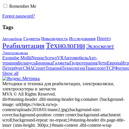
Remember Me
Forgot password?
Tags
Протез
Гаджеты
Инвалидность
Исследования
Автомобиль
Технологии
Реабилитация
Экзоскелет
Электроколяска
Exopulse Mollii
Neurac
Scewo
VR
Автомобиль
Арт-
терапия
Беларусь
Бионика
Гаджеты
Гидротерапия
Дети
Европа
Игр
Петербург
СМА
Спорт
Терапия
Технологии
Транспорт
ТСР
Фитне
Show all
Методики и техника для реабилитации, электроколяски,
электроскyтеры и запчасти
MVA © All Rights Reserved.
div#stuning-header .dfd-stuning-header-bg-container {background-
image: url(https://viteck.ru/wp-
content/uploads/2018/01/mane2.jpg);background-size:
cover;background-position: center center;background-attachment:
scroll;background-repeat: no-repeat;}#stuning-header div.page-title-
inner {min-height: 360px;}#main-content .dfd-content-wrap