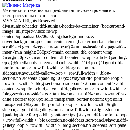
Методики и техника для реабилитации, электроколяски,
электроскyтеры и запчасти
MVA © All Rights Reserved.
div#stuning-header .dfd-stuning-header-bg-container {background-
image: url(https://viteck.ru/wp-
content/uploads/2023/06/p2.jpg);background-size:
cover;background-position: center center;background-attachment:
scroll;background-repeat: no-repeat;}#stuning-header div.page-title-
inner {min-height: 360px;}#main-content .dfd-content-wrap
{margin: 0px;} #main-content .dfd-content-wrap > article {padding:
0px;}@media only screen and (min-width: 1101px) {#layout.dfd-
portfolio-loop > .row.full-width > .blog-section.no-
sidebars,#layout.dfd-gallery-loop > .row.full-width > .blog-
section.no-sidebars {padding: 0 0px;}#layout.dfd-portfolio-loop >
.row.full-width > .blog-section.no-sidebars > #main-content > .dfd-
content-wrap:first-child,#layout.dfd-gallery-loop > .row.full-width >
.blog-section.no-sidebars > #main-content > .dfd-content-wrap:first-
child {border-top: 0px solid transparent; border-bottom: 0px solid
transparent;}#layout.dfd-portfolio-loop > .row.full-width #right-
sidebar,#layout.dfd-gallery-loop > .row.full-width #right-sidebar
{padding-top: 0px;padding-bottom: 0px;}#layout.dfd-portfolio-loop
> .row.full-width > .blog-section.no-sidebars .sort-panel,#layout.dfd-
gallery-loop > .row.full-width > .blog-section.no-sidebars .sort-panel