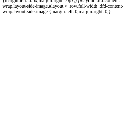
{margin-left: -0px;margin-right: -0px;}}#layout .dfd-content-
wrap.layout-side-image,#layout > .row.full-width .dfd-content-
wrap.layout-side-image {margin-left: 0;margin-right: 0;}