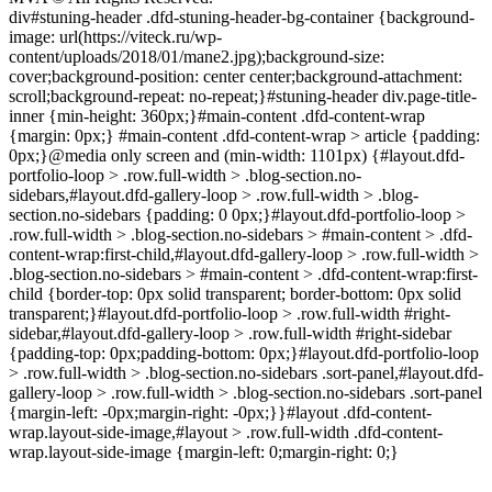
div#stuning-header .dfd-stuning-header-bg-container {background-
image: url(https://viteck.ru/wp-
content/uploads/2018/01/mane2.jpg);background-size:
cover;background-position: center center;background-attachment:
scroll;background-repeat: no-repeat;}#stuning-header div.page-title-
inner {min-height: 360px;}#main-content .dfd-content-wrap
{margin: 0px;} #main-content .dfd-content-wrap > article {padding:
0px;}@media only screen and (min-width: 1101px) {#layout.dfd-
portfolio-loop > .row.full-width > .blog-section.no-
sidebars,#layout.dfd-gallery-loop > .row.full-width > .blog-
section.no-sidebars {padding: 0 0px;}#layout.dfd-portfolio-loop >
.row.full-width > .blog-section.no-sidebars > #main-content > .dfd-
content-wrap:first-child,#layout.dfd-gallery-loop > .row.full-width >
.blog-section.no-sidebars > #main-content > .dfd-content-wrap:first-
child {border-top: 0px solid transparent; border-bottom: 0px solid
transparent;}#layout.dfd-portfolio-loop > .row.full-width #right-
sidebar,#layout.dfd-gallery-loop > .row.full-width #right-sidebar
{padding-top: 0px;padding-bottom: 0px;}#layout.dfd-portfolio-loop
> .row.full-width > .blog-section.no-sidebars .sort-panel,#layout.dfd-
gallery-loop > .row.full-width > .blog-section.no-sidebars .sort-panel
{margin-left: -0px;margin-right: -0px;}}#layout .dfd-content-
wrap.layout-side-image,#layout > .row.full-width .dfd-content-
wrap.layout-side-image {margin-left: 0;margin-right: 0;}