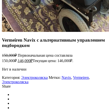
Vermeiren Navix с альтернативным управлением
подбородком
150,000
₽
Первоначальная цена составляла
150,000₽.
146,000
₽
Текущая цена: 146,000₽.
Нет в наличии
Категория:
Электроколяска
Метки:
Navix
,
Vermeiren
,
Электроколяска
Share