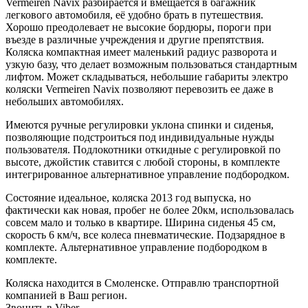
Vermeiren Navix разбирается и вмещается в багажник
легкового автомобиля, её удобно брать в путешествия.
Хорошо преодолевает не высокие бордюры, пороги при
въезде в различные учреждения и другие препятствия.
Коляска компактная имеет маленький радиус разворота и
узкую базу, что делает возможным пользоваться стандартным
лифтом. Может складываться, небольшие габариты электро
коляски Vermeiren Navix позволяют перевозить ее даже в
небольших автомобилях.
Имеются ручные регулировки уклона спинки и сиденья,
позволяющие подстроиться под индивидуальные нужды
пользователя. Подлокотники откидные с регулировкой по
высоте, джойстик ставится с любой стороны, в комплекте
интегрированное альтернативное управление подбородком.
Состояние идеальное, коляска 2013 год выпуска, но
фактически как новая, пробег не более 20км, использовалась
совсем мало и только в квартире. Ширина сиденья 45 см,
скорость 6 км/ч, все колеса пневматические. Подзарядное в
комплекте. Альтернативное управление подбородком в
комплекте.
Коляска находится в Смоленске. Отправлю транспортной
компанией в Ваш регион.
Звонить в Viber