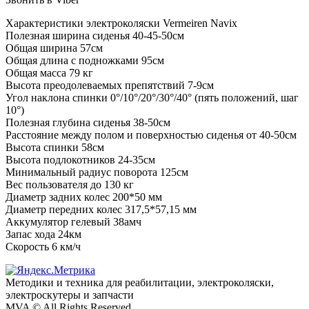
Характеристики электроколяски Vermeiren Navix
Полезная ширина сиденья 40-45-50см
Общая ширина 57см
Общая длина с подножками 95см
Общая масса 79 кг
Высота преодолеваемых препятствий 7-9см
Угол наклона спинки 0°/10°/20°/30°/40° (пять положений, шаг
10°)
Полезная глубина сиденья 38-50см
Расстояние между полом и поверхностью сиденья от 40-50см
Высота спинки 58см
Высота подлокотников 24-35см
Минимальный радиус поворота 125см
Вес пользователя до 130 кг
Диаметр задних колес 200*50 мм
Диаметр передних колес 317,5*57,15 мм
Аккумулятор гелевый 38амч
Запас хода 24км
Скорость 6 км/ч
Методики и техника для реабилитации, электроколяски,
электроскyтеры и запчасти
MVA © All Rights Reserved.