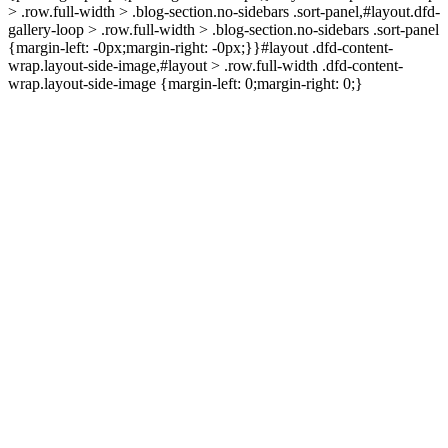
> .row.full-width > .blog-section.no-sidebars .sort-panel,#layout.dfd-
gallery-loop > .row.full-width > .blog-section.no-sidebars .sort-panel
{margin-left: -0px;margin-right: -0px;}}#layout .dfd-content-
wrap.layout-side-image,#layout > .row.full-width .dfd-content-
wrap.layout-side-image {margin-left: 0;margin-right: 0;}