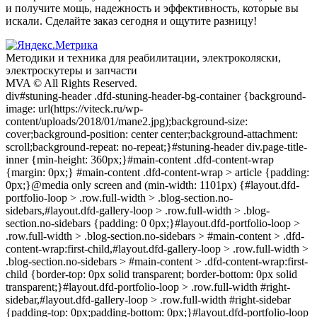
и получите мощь, надежность и эффективность, которые вы
искали. Сделайте заказ сегодня и ощутите разницу!
Методики и техника для реабилитации, электроколяски,
электроскyтеры и запчасти
MVA © All Rights Reserved.
div#stuning-header .dfd-stuning-header-bg-container {background-
image: url(https://viteck.ru/wp-
content/uploads/2018/01/mane2.jpg);background-size:
cover;background-position: center center;background-attachment:
scroll;background-repeat: no-repeat;}#stuning-header div.page-title-
inner {min-height: 360px;}#main-content .dfd-content-wrap
{margin: 0px;} #main-content .dfd-content-wrap > article {padding:
0px;}@media only screen and (min-width: 1101px) {#layout.dfd-
portfolio-loop > .row.full-width > .blog-section.no-
sidebars,#layout.dfd-gallery-loop > .row.full-width > .blog-
section.no-sidebars {padding: 0 0px;}#layout.dfd-portfolio-loop >
.row.full-width > .blog-section.no-sidebars > #main-content > .dfd-
content-wrap:first-child,#layout.dfd-gallery-loop > .row.full-width >
.blog-section.no-sidebars > #main-content > .dfd-content-wrap:first-
child {border-top: 0px solid transparent; border-bottom: 0px solid
transparent;}#layout.dfd-portfolio-loop > .row.full-width #right-
sidebar,#layout.dfd-gallery-loop > .row.full-width #right-sidebar
{padding-top: 0px;padding-bottom: 0px;}#layout.dfd-portfolio-loop